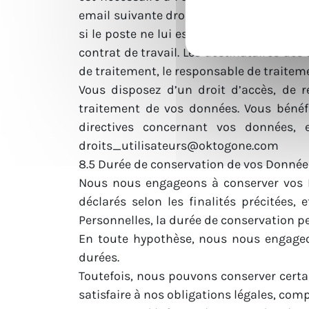
email suivante
droits_utilisateurs@okto
si le poste ne lui est pas attribué. En 
contrat de travail. Les destinataires de
de traitement, le responsable de traitem
Vous disposez d’un droit d’accès, de r
traitement de vos données. Vous bénéfi
directives concernant vos données,
droits_utilisateurs@oktogone.com
8.5 Durée de conservation de vos Donnée
Nous nous engageons à conserver vos 
déclarés selon les finalités précitées,
Personnelles, la durée de conservation pe
En toute hypothèse, nous nous engageon
durées.
Toutefois, nous pouvons conserver certa
satisfaire à nos obligations légales, comp