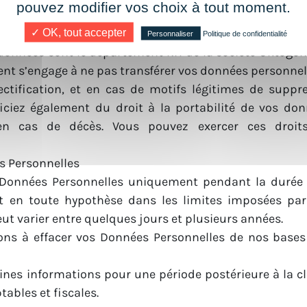
pouvez modifier vos choix à tout moment.
gone.com . Les données seront conservées quatre ans a
cas d’embauche, les données pourront être conservées 
✓ OK, tout accepter
Personnaliser
Politique de confidentialité
s données sont le département RH de la société Oktogo
ent s’engage à ne pas transférer vos données personnel
ectification, et en cas de motifs légitimes de suppre
ciez également du droit à la portabilité de vos don
 en cas de décès. Vous pouvez exercer ces droit
s Personnelles
Données Personnelles uniquement pendant la durée s
 et en toute hypothèse dans les limites imposées par
ut varier entre quelques jours et plusieurs années.
s à effacer vos Données Personnelles de nos bases 
ines informations pour une période postérieure à la c
tables et fiscales.