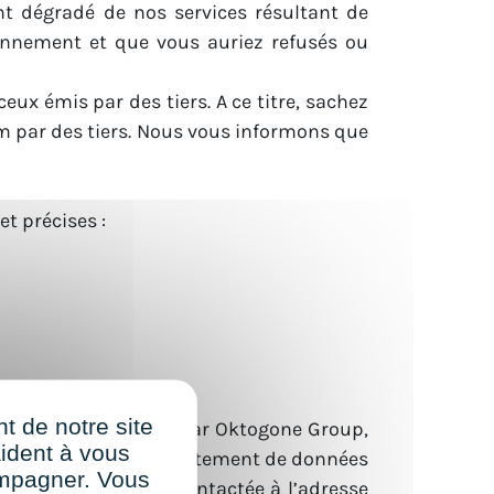
nt dégradé de nos services résultant de
tionnement et que vous auriez refusés ou
eux émis par des tiers. A ce titre, sachez
m par des tiers. Nous vous informons que
et précises :
t de notre site
aitement automatisé par Oktogone Group,
aident à vous
otre candidature. Ce traitement de données
ompagner. Vous
 données peut être contactée à l’adresse