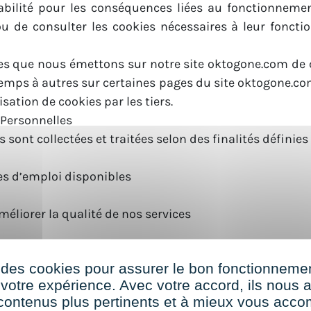
bilité pour les conséquences liées au fonctionneme
 ou de consulter les cookies nécessaires à leur fonc
ies que nous émettons sur notre site oktogone.com de c
temps à autres sur certaines pages du site oktogone.co
sation de cookies par les tiers.
 Personnelles
sont collectées et traitées selon des finalités définies 
res d’emploi disponibles
éliorer la qualité de nos services
d’un processus de recrutement
 des cookies pour assurer le bon fonctionnemen
dans le cadre d’un recrutement font l’objet d’un tr
 votre expérience. Avec votre accord, ils nous 
sable de traitement, dans le but de traiter et gérer v
contenus plus pertinents et à mieux vous acc
andidature. La personne en charge de la protection des