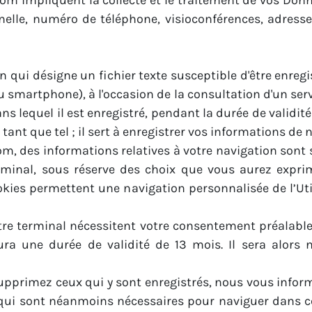
e.com impliquent la collecte et le traitement de vos Do
elle, numéro de téléphone, visioconférences, adresses 
 qui désigne un fichier texte susceptible d'être enre
ou smartphone), à l'occasion de la consultation d'un ser
ans lequel il est enregistré, pendant la durée de validit
tant que tel ; il sert à enregistrer vos informations de 
com, des informations relatives à votre navigation sont
 terminal, sous réserve des choix que vous aurez expr
ies permettent une navigation personnalisée de l’Util
otre terminal nécessitent votre consentement préalable
aura une durée de validité de 13 mois. Il sera alors
supprimez ceux qui y sont enregistrés, nous vous info
qui sont néanmoins nécessaires pour naviguer dans ce