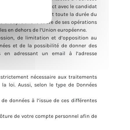
près le dernier contact avec le candidat
par l’employeur pendant toute la durée du
ne Group. Dans le cadre de ses opérations
les en dehors de l’Union européenne.
ssion, de limitation et d’opposition au
nées et de la possibilité de donner des
s en adressant un email à l’adresse
trictement nécessaire aux traitements
 la loi. Aussi, selon le type de Données
de données à l’issue de ces différentes
lôture de votre compte personnel afin de