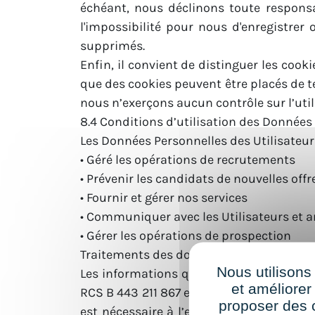
échéant, nous déclinons toute responsa
l'impossibilité pour nous d'enregistrer
supprimés.
Enfin, il convient de distinguer les cook
que des cookies peuvent être placés de 
nous n’exerçons aucun contrôle sur l’utili
8.4 Conditions d’utilisation des Données
Les Données Personnelles des Utilisateurs 
• Géré les opérations de recrutements
• Prévenir les candidats de nouvelles off
• Fournir et gérer nos services
• Communiquer avec les Utilisateurs et am
• Gérer les opérations de prospection
Traitements des données dans le cadre 
Nous utilisons
Les informations que vous communiquez 
et améliorer
RCS B 443 211 867 en sa qualité de respon
proposer des 
est nécessaire à l’exécution de votre c